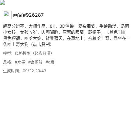
画家#926287
超高分辨率，大师作品，8K，3D渲染，复杂细节，手绘动漫，奶萌
小女孩，女孩五岁，肉嘟嘟脸，弯弯的眼睛，戴帽子，卡其色T恤，
黑色短裤，哈哈大笑，背景蓝天，在草地上，抱着哈士奇，靠坐在一
条哈士奇大狗
（点击复制）
模型：风格模型（轻彩日漫）
风格：
#水墨
#宫崎骏
#q版
生成时间：09/22 20:43