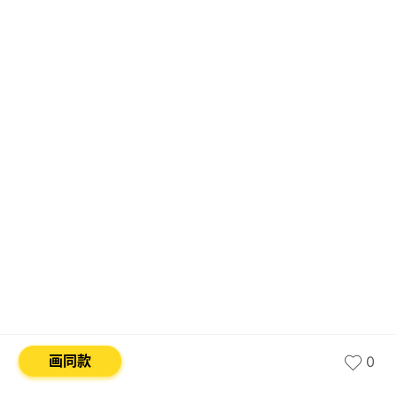
画同款
0